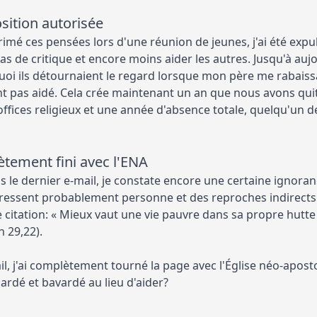
ition autorisée
primé ces pensées lors d'une réunion de jeunes, j'ai été exp
pas de critique et encore moins aider les autres. Jusqu'à au
oi ils détournaient le regard lorsque mon père me rabaissait 
'ont pas aidé. Cela crée maintenant un an que nous avons qu
 offices religieux et une année d'absence totale, quelqu'un
ètement fini avec l'ENA
le dernier e-mail, je constate encore une certaine ignora
ressent probablement personne et des reproches indirects se
 citation: « Mieux vaut une vie pauvre dans sa propre hutt
h 29,22).
il, j'ai complètement tourné la page avec l'Église néo-apos
ardé et bavardé au lieu d'aider?