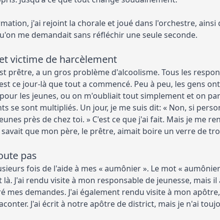
ation, j'ai rejoint la chorale et joué dans l'orchestre, ain
 qu'on me demandait sans réfléchir une seule seconde.
u et victime de harcèlement
t prêtre, a un gros problème d'alcoolisme. Tous les responsa
'est ce jour-là que tout a commencé. Peu à peu, les gens 
pour les jeunes, ou on m'oubliait tout simplement et on part
ts se sont multipliés. Un jour, je me suis dit: « Non, si pe
jeunes près de chez toi. » C'est ce que j'ai fait. Mais je me r
avait que mon père, le prêtre, aimait boire un verre de tro
coute pas
usieurs fois de l'aide à mes « aumônier ». Le mot « aumôni
 là. J'ai rendu visite à mon responsable de jeunesse, mais i
oré mes demandes. J'ai également rendu visite à mon apôtre, 
aconter. J'ai écrit à notre apôtre de district, mais je n'ai to