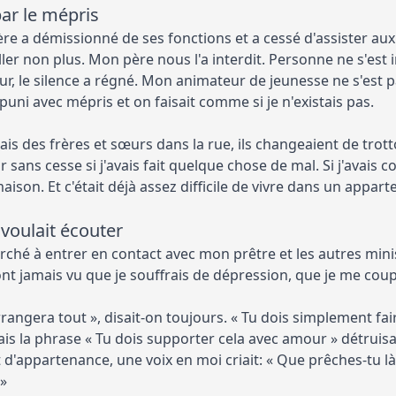
 par le mépris
e a démissionné de ses fonctions et a cessé d'assister aux 
ller non plus. Mon père nous l'a interdit. Personne ne s'est
our, le silence a régné. Mon animateur de jeunesse ne s'est
is puni avec mépris et on faisait comme si je n'existais pas.
ais des frères et sœurs dans la rue, ils changeaient de trott
r sans cesse si j'avais fait quelque chose de mal. Si j'avais c
 maison. Et c'était déjà assez difficile de vivre dans un appa
voulait écouter
erché à entrer en contact avec mon prêtre et les autres mini
ont jamais vu que je souffrais de dépression, que je me coup
rangera tout », disait-on toujours. « Tu dois simplement fair
ais la phrase « Tu dois supporter cela avec amour » détruisa
'appartenance, une voix en moi criait: « Que prêches-tu là-
 »