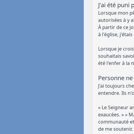
J'ai été puni
Lorsque mon pèr
autorisées à y a
À partir de ce j
à l'église, j'éta
Lorsque je crois
souhaitais savoi
été l'enfer à la
Personne ne 
J'ai toujours ch
entendre. Ils n'
« Le Seigneur ar
exaucées. » » M
communauté et d
de me soutenir.