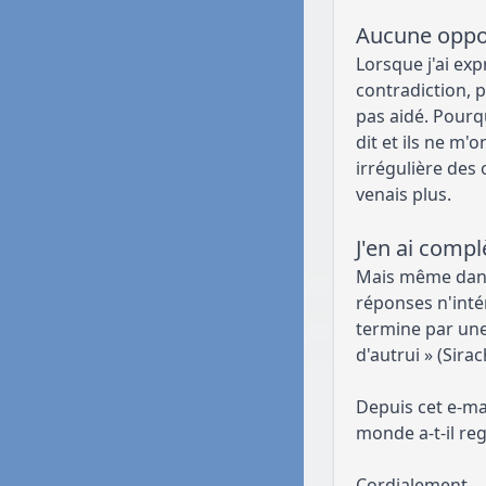
Aucune oppos
Lorsque j'ai ex
contradiction, 
pas aidé. Pourqu
dit et ils ne m
irrégulière des
venais plus.
J'en ai compl
Mais même dans 
réponses n'inté
termine par une
d'autrui » (Sirac
Depuis cet e-ma
monde a-t-il reg
Cordialement,