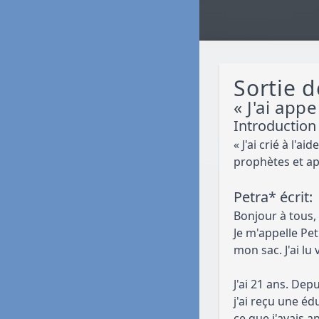
Sortie d
« J'ai appe
Introduction
« J'ai crié à l'a
prophètes et apô
Petra* écrit:
Bonjour à tous,
Je m'appelle Pet
mon sac. J'ai lu
J'ai 21 ans. Dep
j'ai reçu une é
ce que j'avais 