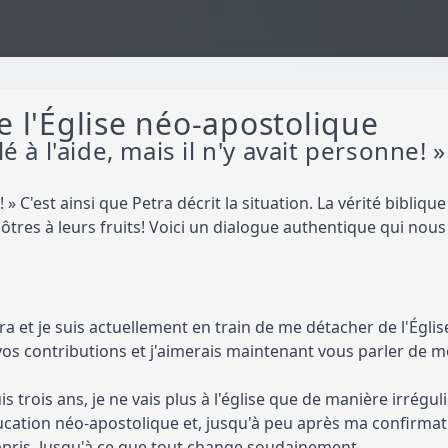
e l'Église néo-apostolique
lé à l'aide, mais il n'y avait personne! »
ide! » C'est ainsi que Petra décrit la situation. La vérité bibliq
tres à leurs fruits! Voici un dialogue authentique qui nous 
ra et je suis actuellement en train de me détacher de l'Égli
 vos contributions et j'aimerais maintenant vous parler de m
uis trois ans, je ne vais plus à l'église que de manière irré
ducation néo-apostolique et, jusqu'à peu après ma confirmati
appris. Jusqu'à ce que tout change soudainement.