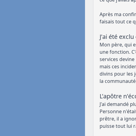
Après ma confirm
faisais tout ce
J'ai été excl
Mon père, qui es
une fonction. C
services devine 
mais ces inciden
divins pour les 
la communauté s
L'apôtre n'é
J'ai demandé pl
Personne n'était
prêtre, il a ign
puisse tout lui r