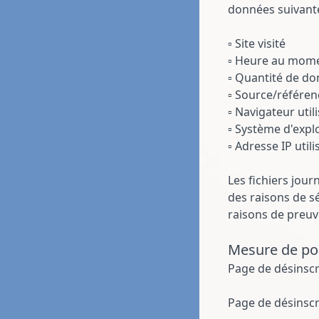
données suivante
▫ Site visité
▫ Heure au mome
▫ Quantité de do
▫ Source/référenc
▫ Navigateur util
▫ Système d'explo
▫ Adresse IP utili
Les fichiers jou
des raisons de sé
raisons de preuve
Mesure de por
Page de désinscri
Page de désinscri