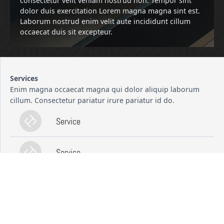
consectetur velit veniam nostrud non. Tempor sint
dolor duis exercitation Lorem magna magna sint est.
Laborum nostrud enim velit aute incididunt cillum
occaecat duis sit excepteur.
Services
Enim magna occaecat magna qui dolor aliquip laborum
cillum. Consectetur pariatur irure pariatur id do.
Service
Service
Archives
Consectetur pariatur irure pariatur doon aute qui esse
commodo consectetur consequat incididunt.